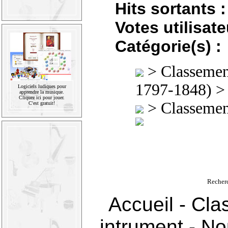
Hits sortants :
Votes utilisate
Catégorie(s) :
>
Classement
1797-1848)
Logiciels ludiques pour
apprendre la musique.
Cliquez ici pour jouer.
>
Classement
C'est gratuit!
Recher
Accueil
-
Cla
intrument
-
Nou