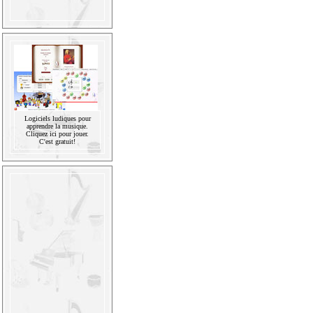
Logiciels ludiques pour
apprendre la musique.
Cliquez ici pour jouer.
C'est gratuit!