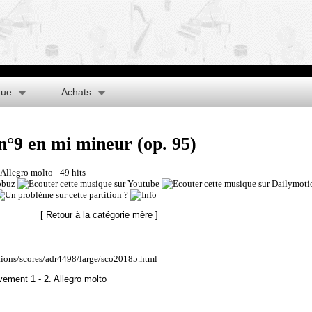
que
Achats
°9 en mi mineur (op. 95)
 Allegro molto
- 49 hits
[ Retour à la catégorie mère ]
ations/scores/adr4498/large/sco20185.html
ment 1 - 2. Allegro molto