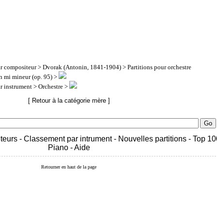
ar compositeur
>
Dvorak (Antonin, 1841-1904)
>
Partitions pour orchestre
 mi mineur (op. 95) >
ar instrument
> Orchestre >
[ Retour à la catégorie mère ]
teurs
-
Classement par intrument
-
Nouvelles partitions
-
Top 10
Piano
-
Aide
Retourner en haut de la page