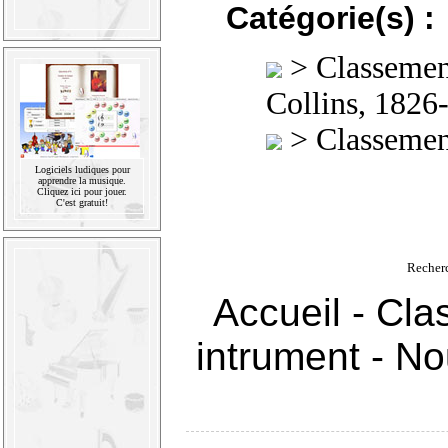
Catégorie(s) :
>
Classement
Collins, 1826
>
Classement
Logiciels ludiques pour
apprendre la musique.
Cliquez ici pour jouer.
C'est gratuit!
Recher
Accueil
-
Cla
intrument
-
Nou