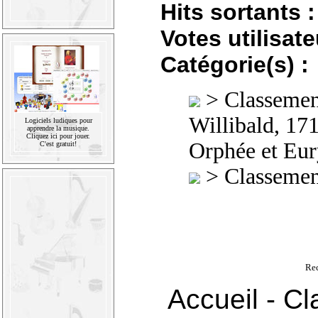
Hits sortants :
Votes utilisate
Catégorie(s) :
>
Classement
Willibald, 17
Logiciels ludiques pour
apprendre la musique.
Cliquez ici pour jouer.
Orphée et Eu
C'est gratuit!
>
Classement
Rec
Accueil
-
Cl