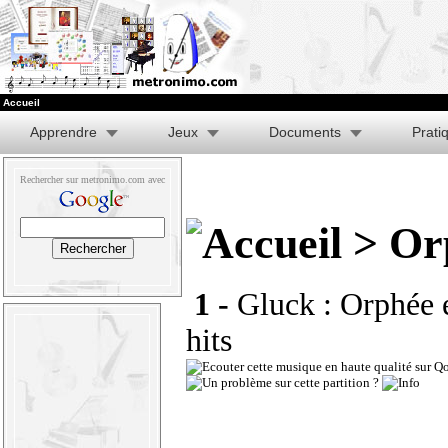
Accueil
Apprendre
Jeux
Documents
Prati
Rechercher sur metronimo.com avec
> Orp
1 -
Gluck : Orphée e
hits