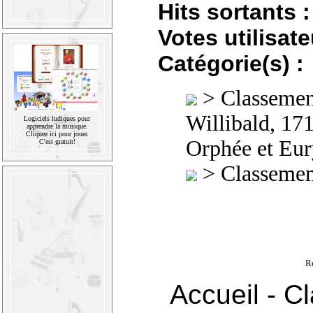
Hits sortants :
Votes utilisate
Catégorie(s) :
>
Classement
Willibald, 17
Logiciels ludiques pour
apprendre la musique.
Cliquez ici pour jouer.
Orphée et Eu
C'est gratuit!
>
Classement
R
Accueil
-
Cl