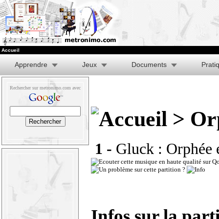
Accueil
Apprendre
Jeux
Documents
Prati
Rechercher sur metronimo.com avec
> Orp
1 -
Gluck : Orphée e
Infos sur la part