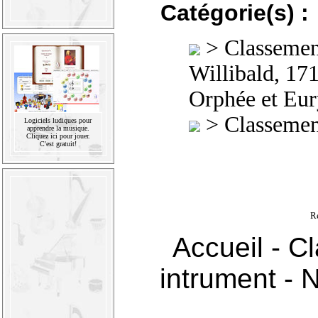
Catégorie(s) :
>
Classement
Willibald, 17
Orphée et Eu
>
Classement
Logiciels ludiques pour
apprendre la musique.
Cliquez ici pour jouer.
C'est gratuit!
R
Accueil
-
Cl
intrument
-
N