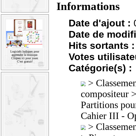
Informations
Date d'ajout :
Date de modifi
Hits sortants :
Logiciels ludiques pour
Votes utilisate
apprendre la musique.
Cliquez ici pour jouer.
C'est gratuit!
Catégorie(s) :
>
Classement
compositeur
Partitions pou
Cahier III - 
>
Classement