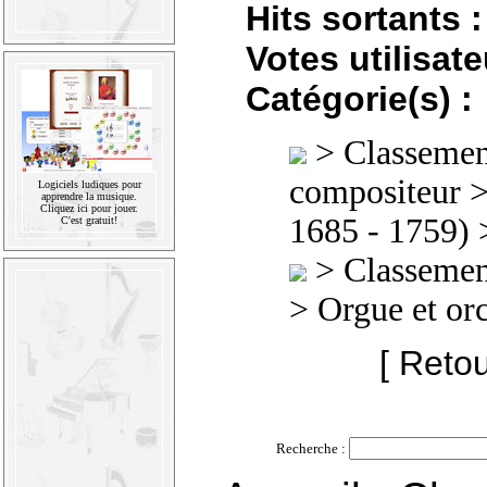
Hits sortants :
Votes utilisate
Catégorie(s) :
>
Classement
compositeur
Logiciels ludiques pour
apprendre la musique.
Cliquez ici pour jouer.
1685 - 1759)
>
C'est gratuit!
>
Classement
> Orgue et or
[ Retou
Recherche :