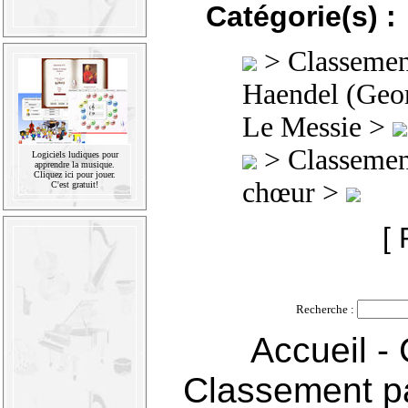
Catégorie(s) :
>
Classement
Haendel (Geor
Le Messie >
>
Classement
Logiciels ludiques pour
apprendre la musique.
Cliquez ici pour jouer.
chœur >
C'est gratuit!
[ 
Recherche :
Accueil
-
Classement pa