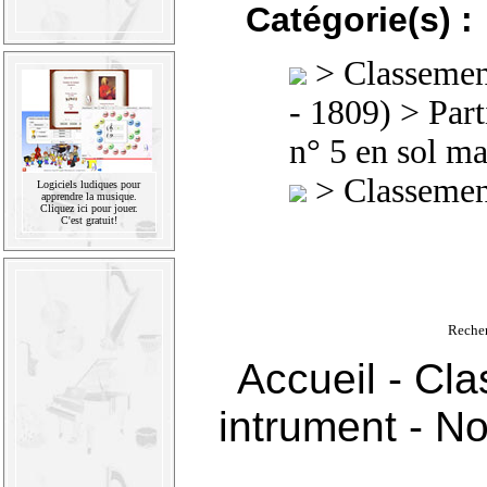
Catégorie(s) :
>
Classement
- 1809)
>
Part
n° 5 en sol m
>
Classement
Logiciels ludiques pour
apprendre la musique.
Cliquez ici pour jouer.
C'est gratuit!
Reche
Accueil
-
Cla
intrument
-
No