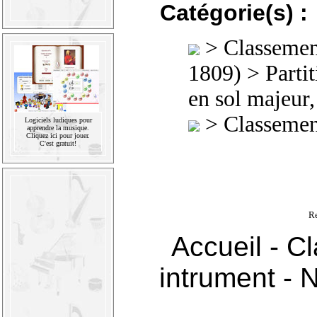
Catégorie(s) :
>
Classement
1809)
>
Parti
en sol majeur
>
Classement
Logiciels ludiques pour
apprendre la musique.
Cliquez ici pour jouer.
C'est gratuit!
R
Accueil
-
Cl
intrument
-
N