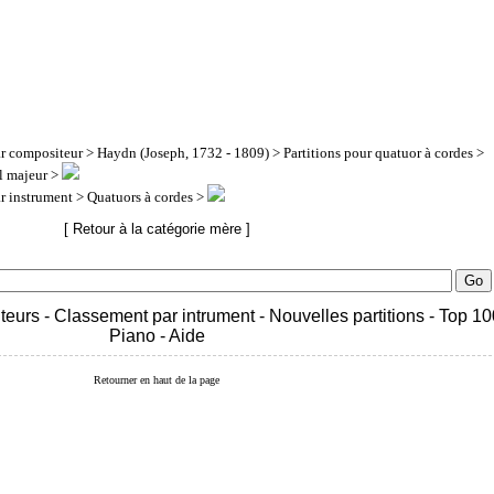
ar compositeur
>
Haydn (Joseph, 1732 - 1809)
>
Partitions pour quatuor à cordes
>
ol majeur >
ar instrument
> Quatuors à cordes >
[ Retour à la catégorie mère ]
teurs
-
Classement par intrument
-
Nouvelles partitions
-
Top 10
Piano
-
Aide
Retourner en haut de la page