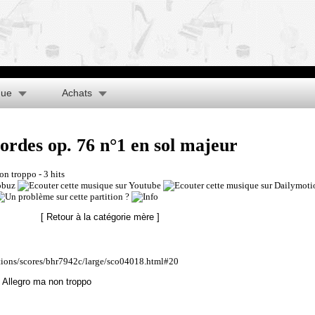
que
Achats
ordes op. 76 n°1 en sol majeur
non troppo
- 3 hits
[ Retour à la catégorie mère ]
ations/scores/bhr7942c/large/sco04018.html#20
 Allegro ma non troppo