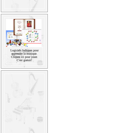
Logiciels ludiques pour
apprendre la musique.
Cliquez ici pour jouer.
C'est gratuit!