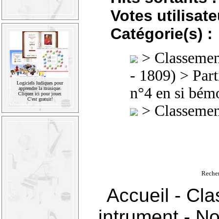
Votes utilisate
Catégorie(s) :
>
Classement
- 1809)
>
Part
Logiciels ludiques pour
n°4 en si bém
apprendre la musique.
Cliquez ici pour jouer.
C'est gratuit!
>
Classement
Reche
Accueil
-
Cla
intrument
-
No