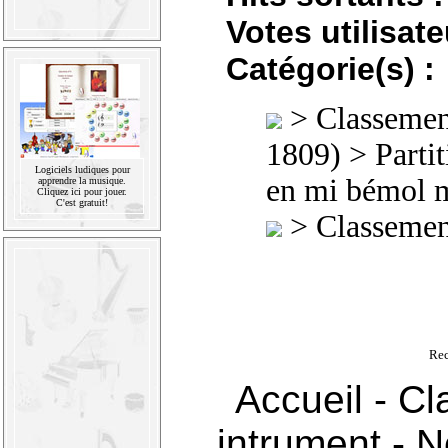
Votes utilisate
Catégorie(s) :
>
Classement
1809)
>
Parti
Logiciels ludiques pour
en mi bémol 
apprendre la musique.
Cliquez ici pour jouer.
C'est gratuit!
>
Classement
Rec
Accueil
-
Cl
intrument
-
N