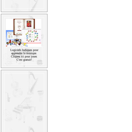
Logiciels ludiques pour
apprendre la musique.
Cliquez ici pour jouer.
C'est gratuit!