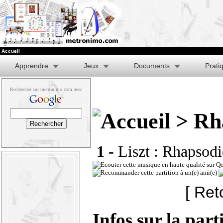
Accueil
Apprendre
Jeux
Documents
Prati
Rechercher sur metronimo.com avec
> Rha
1 -
Liszt : Rhapsodi
[ Ret
Infos sur la part