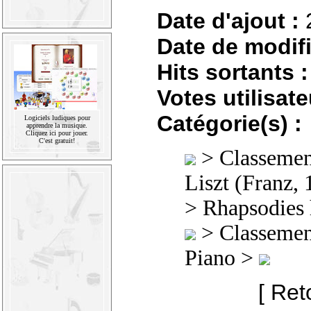
Date d'ajout :
Date de modifi
Hits sortants :
Votes utilisate
Catégorie(s) :
Logiciels ludiques pour
apprendre la musique.
Cliquez ici pour jouer.
C'est gratuit!
>
Classement
Liszt (Franz,
> Rhapsodies
>
Classement
Piano >
[ Ret