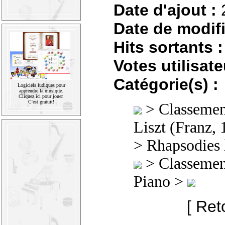
Date d'ajout :
Date de modifi
Hits sortants :
Votes utilisate
Catégorie(s) :
Logiciels ludiques pour
apprendre la musique.
Cliquez ici pour jouer.
C'est gratuit!
>
Classement
Liszt (Franz,
> Rhapsodies
>
Classement
Piano >
[ Ret