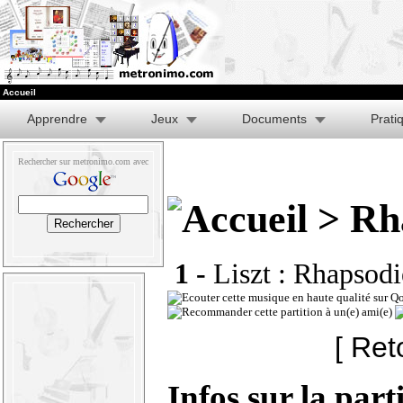
Accueil
Apprendre
Jeux
Documents
Prati
Rechercher sur metronimo.com avec
> Rha
1 -
Liszt : Rhapsodi
[ Ret
Infos sur la part