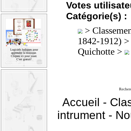
Votes utilisate
Catégorie(s) :
>
Classement
1842-1912)
Quichotte >
Logiciels ludiques pour
apprendre la musique.
Cliquez ici pour jouer.
C'est gratuit!
Recher
Accueil
-
Cla
intrument
-
Nou