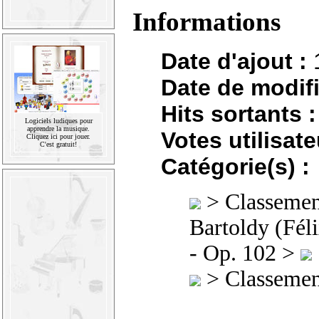
Informations
Date d'ajout :
Date de modifi
Hits sortants :
Logiciels ludiques pour
apprendre la musique.
Votes utilisate
Cliquez ici pour jouer.
C'est gratuit!
Catégorie(s) :
>
Classement
Bartoldy (Fél
- Op. 102 >
>
Classement