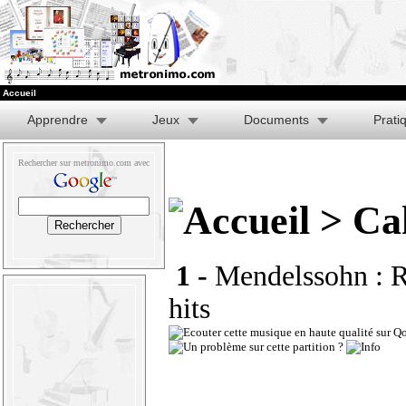
Accueil
Apprendre
Jeux
Documents
Prati
Rechercher sur metronimo.com avec
> Cah
1 -
Mendelssohn : R
hits