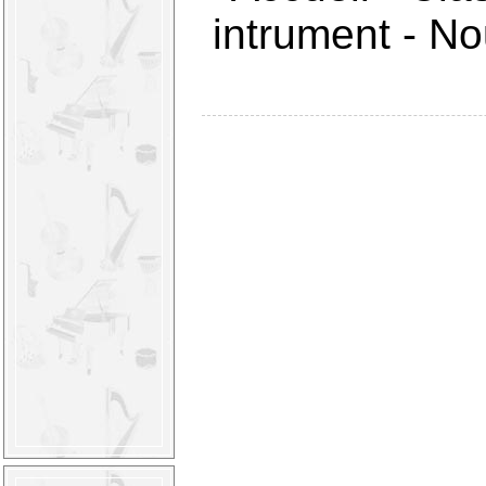
intrument
-
Nou