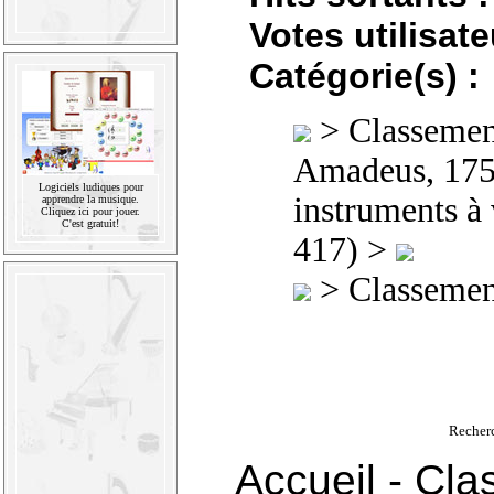
Votes utilisate
Catégorie(s) :
>
Classement
Amadeus, 175
Logiciels ludiques pour
instruments à 
apprendre la musique.
Cliquez ici pour jouer.
C'est gratuit!
417) >
>
Classement
Recher
Accueil
-
Cla