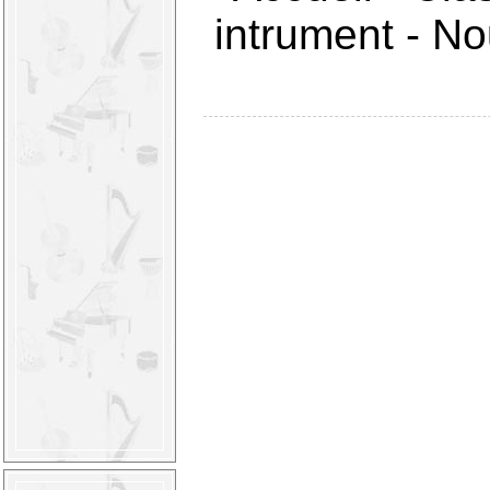
intrument
-
Nou