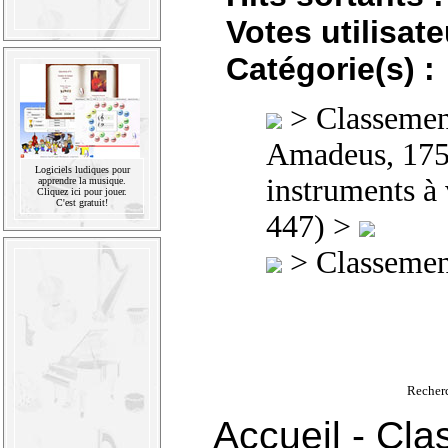
Votes utilisate
Catégorie(s) :
>
Classement
Amadeus, 175
Logiciels ludiques pour
instruments à 
apprendre la musique.
Cliquez ici pour jouer.
C'est gratuit!
447) >
>
Classement
Recher
Accueil
-
Cla