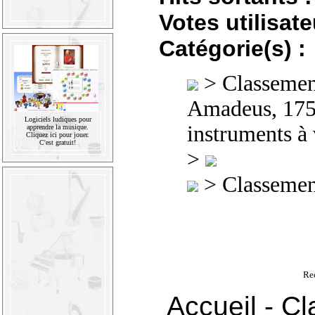
Votes utilisate
Catégorie(s) :
>
Classement
Amadeus, 175
Logiciels ludiques pour
instruments à 
apprendre la musique.
Cliquez ici pour jouer.
C'est gratuit!
>
>
Classement
Re
Accueil
-
Cl