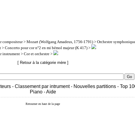
ar compositeur
>
Mozart (Wolfgang Amadeus, 1756-1791)
>
Orchestre symphoniqu
t
> Concerto pour cor n°2 en mi bémol majeur (K 417) >
ar instrument
> Cor et orchestre >
[ Retour à la catégorie mère ]
teurs
-
Classement par intrument
-
Nouvelles partitions
-
Top 10
Piano
-
Aide
Retourner en haut de la page