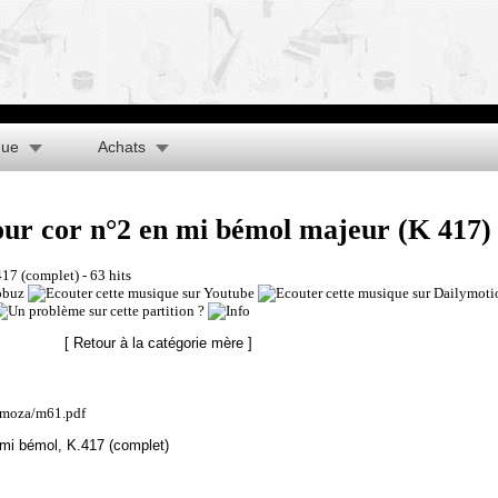
que
Achats
ur cor n°2 en mi bémol majeur (K 417)
417 (complet)
- 63 hits
[ Retour à la catégorie mère ]
hmoza/m61.pdf
 mi bémol, K.417 (complet)