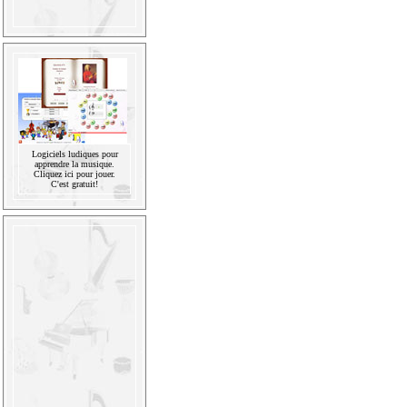
Logiciels ludiques pour
apprendre la musique.
Cliquez ici pour jouer.
C'est gratuit!