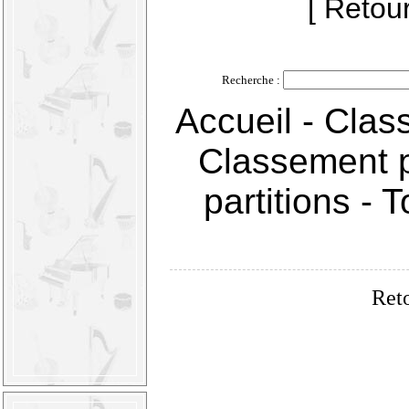
[ Retou
Recherche :
Accueil
-
Clas
Classement p
partitions
-
T
Reto