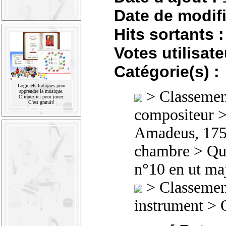
Date de modifi
Hits sortants :
Votes utilisate
Catégorie(s) :
Logiciels ludiques pour
>
Classement
apprendre la musique.
Cliquez ici pour jouer.
C'est gratuit!
compositeur
Amadeus, 175
chambre
>
Qu
n°10 en ut ma
>
Classement
instrument
> Q