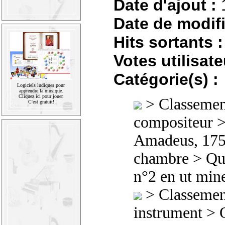
Date d'ajout :
Date de modifi
Hits sortants :
Votes utilisate
Catégorie(s) :
Logiciels ludiques pour
apprendre la musique.
Cliquez ici pour jouer.
>
Classement
C'est gratuit!
compositeur
Amadeus, 175
chambre
>
Qu
n°2 en ut min
>
Classement
instrument
> Q