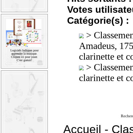
Votes utilisate
Catégorie(s) :
>
Classement
Amadeus, 175
Logiciels ludiques pour
clarinette et 
apprendre la musique.
Cliquez ici pour jouer.
C'est gratuit!
>
Classement
clarinette et 
Recher
Accueil
-
Cla