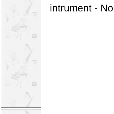
intrument
-
Nou