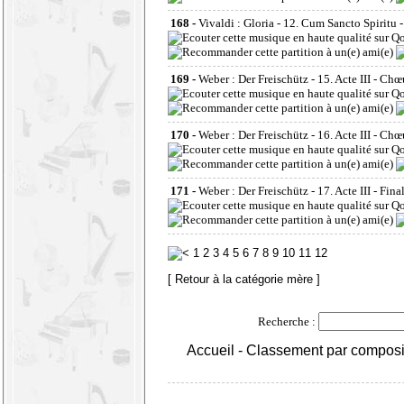
168 -
Vivaldi : Gloria - 12. Cum Sancto Spiritu
169 -
Weber : Der Freischütz - 15. Acte III - Ch
170 -
Weber : Der Freischütz - 16. Acte III - Ch
171 -
Weber : Der Freischütz - 17. Acte III - Fin
1
2
3
4
5
6
7
8
9
10
11
12
[ Retour à la catégorie mère ]
Recherche :
Accueil
-
Classement par composi