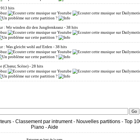
- 913 hits
œur : Wir winden dir den Jungfernkranz
- 38 hits
œur : Was gleicht wohl auf Erden
- 38 hits
ale (Chœur, Scène)
- 28 hits
teurs
-
Classement par intrument
-
Nouvelles partitions
-
Top 10
Piano
-
Aide
Retourner en haut de la page