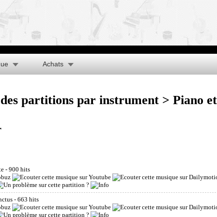
que
Achats
des partitions par instrument
> Piano e
r
te
- 900 hits
nctus
- 663 hits