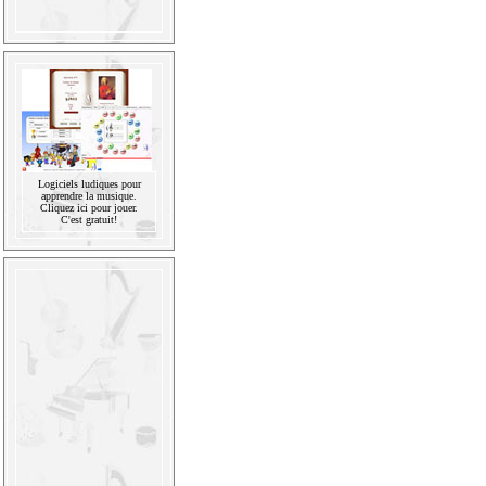
Logiciels ludiques pour
apprendre la musique.
Cliquez ici pour jouer.
C'est gratuit!