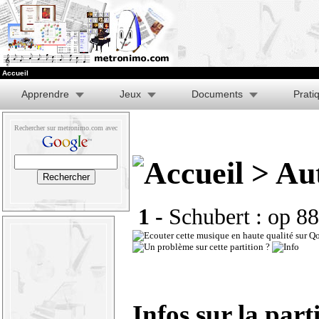
Accueil
Apprendre
Jeux
Documents
Prati
Rechercher sur metronimo.com avec
> Aut
1 -
Schubert : op 8
Infos sur la part