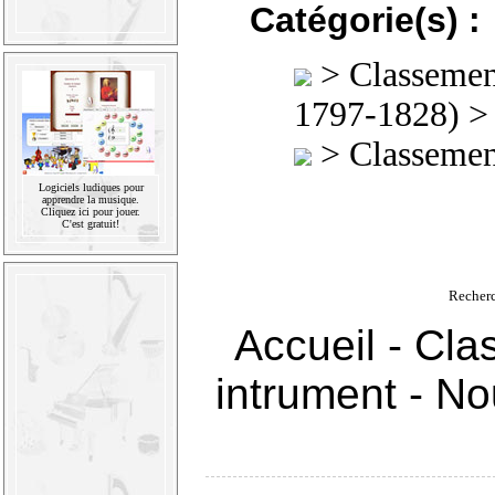
Catégorie(s) :
>
Classement
1797-1828)
>
Classement
Logiciels ludiques pour
apprendre la musique.
Cliquez ici pour jouer.
C'est gratuit!
Recher
Accueil
-
Cla
intrument
-
Nou