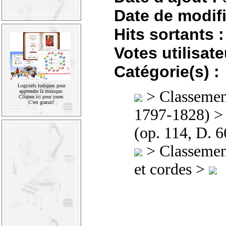
Date de modifi
Hits sortants :
Votes utilisate
Catégorie(s) :
Logiciels ludiques pour
>
Classement
apprendre la musique.
Cliquez ici pour jouer.
C'est gratuit!
1797-1828)
> 
(op. 114, D. 
>
Classement
et cordes >