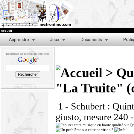
Accueil
Apprendre
Jeux
Documents
Prati
Rechercher sur metronimo.com avec
> Qui
"La Truite" (o
1 -
Schubert : Quint
giusto, mesure 240