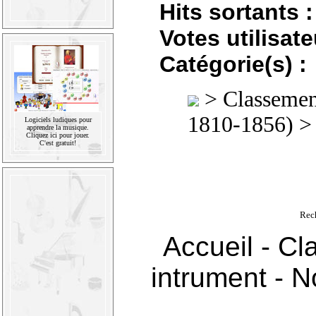
Hits sortants :
Votes utilisate
Catégorie(s) :
>
Classement
1810-1856)
Logiciels ludiques pour
apprendre la musique.
Cliquez ici pour jouer.
C'est gratuit!
Rec
Accueil
-
Cl
intrument
-
No