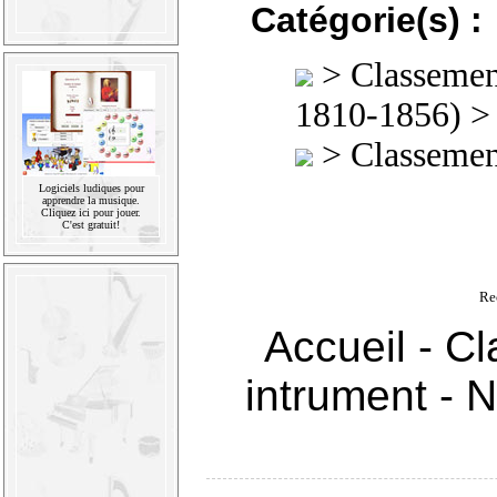
Catégorie(s) :
>
Classement
1810-1856)
>
Classement
Logiciels ludiques pour
apprendre la musique.
Cliquez ici pour jouer.
C'est gratuit!
Re
Accueil
-
Cl
intrument
-
N