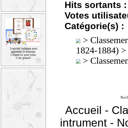
Hits sortants :
Votes utilisate
Catégorie(s) :
>
Classement
1824-1884)
> 
Logiciels ludiques pour
apprendre la musique.
Cliquez ici pour jouer.
>
Classement
C'est gratuit!
Rech
Accueil
-
Cl
intrument
-
No