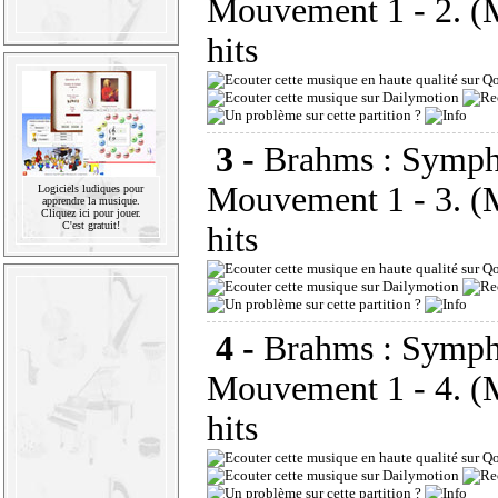
Mouvement 1 - 2. (
hits
3 -
Brahms : Symph
Mouvement 1 - 3. (
Logiciels ludiques pour
apprendre la musique.
Cliquez ici pour jouer.
C'est gratuit!
hits
4 -
Brahms : Symph
Mouvement 1 - 4. (
hits