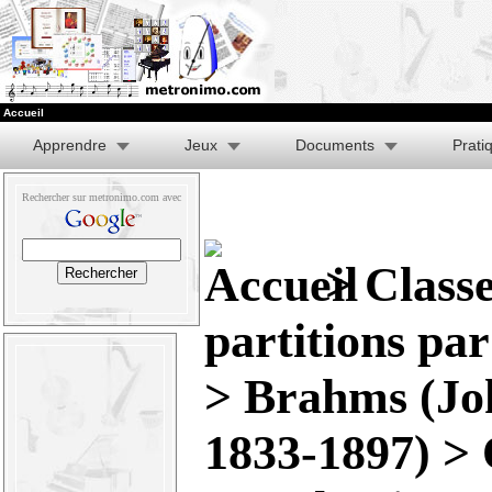
Accueil
Apprendre
Jeux
Documents
Prati
Rechercher sur metronimo.com avec
>
Class
partitions pa
>
Brahms (Jo
1833-1897)
>