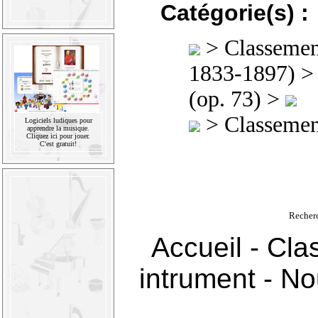
Catégorie(s) :
>
Classement
1833-1897)
(op. 73) >
>
Classement
Logiciels ludiques pour
apprendre la musique.
Cliquez ici pour jouer.
C'est gratuit!
Recher
Accueil
-
Cla
intrument
-
Nou