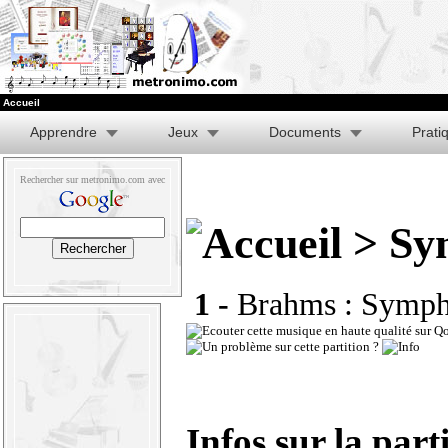
Accueil
Apprendre
Jeux
Documents
Prati
Rechercher sur metronimo.com avec
> Sym
1 -
Brahms : Symph
Infos sur la part