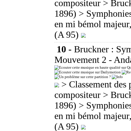
compositeur
>
Bruc
1896)
>
Symphonie
en mi bémol majeur
(A 95)
10 -
Bruckner : Sym
Mouvement 2 - And
>
Classement des p
compositeur
>
Bruc
1896)
>
Symphonie
en mi bémol majeur
(A 95)