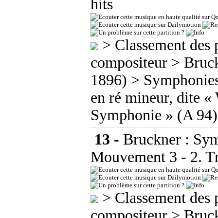
hits
>
Classement des p
compositeur
>
Bruc
1896)
>
Symphonie
en ré mineur, dite «
Symphonie » (A 94
13 -
Bruckner : Sym
Mouvement 3 - 2. T
>
Classement des p
compositeur
>
Bruc