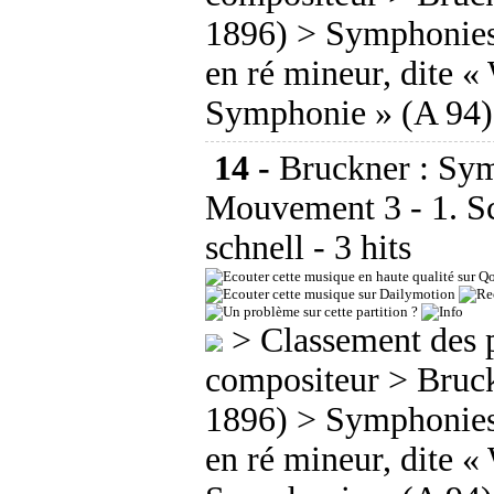
1896)
>
Symphonie
en ré mineur, dite «
Symphonie » (A 94
14 -
Bruckner : Sym
Mouvement 3 - 1. S
schnell
- 3 hits
>
Classement des p
compositeur
>
Bruc
1896)
>
Symphonie
en ré mineur, dite «