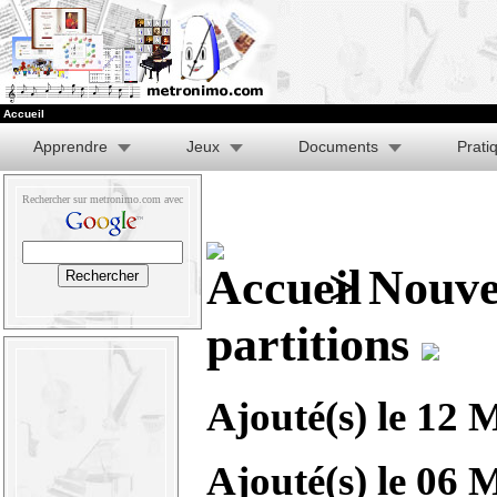
Accueil
Apprendre
Jeux
Documents
Prati
Rechercher sur metronimo.com avec
> Nouve
partitions
Ajouté(s) le
12 M
Ajouté(s) le
06 M