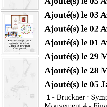
Ajouté(s) le
05 A
Ajouté(s) le
03 A
Ajouté(s) le
02 A
Ajouté(s) le
01 A
Logiciels ludiques pour
apprendre la musique.
Cliquez ici pour jouer.
C'est gratuit!
Ajouté(s) le
29 M
Ajouté(s) le
28 M
Ajouté(s) le 05 
1 -
Bruckner : Symp
Mouvement 4 - Fina