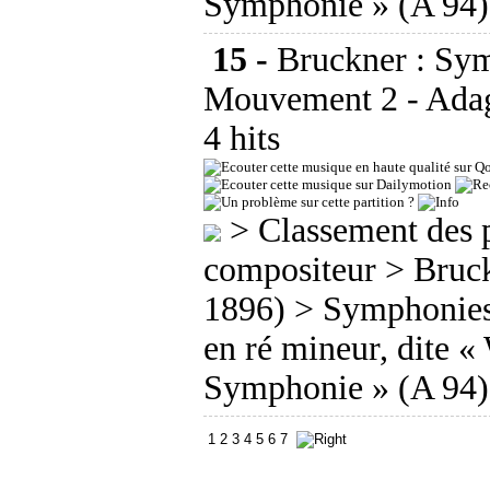
Symphonie » (A 94
15 -
Bruckner : Sym
Mouvement 2 - Adag
4 hits
>
Classement des p
compositeur
>
Bruc
1896)
>
Symphonie
en ré mineur, dite «
Symphonie » (A 94
1
2
3
4
5
6
7