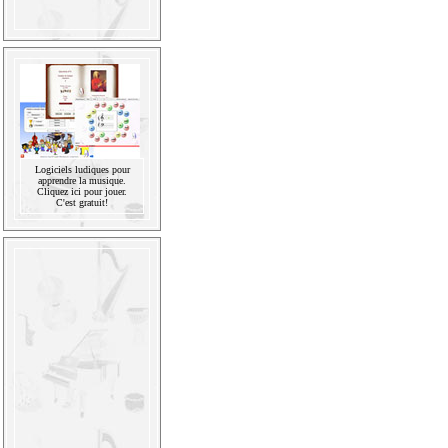
Logiciels ludiques pour
apprendre la musique.
Cliquez ici pour jouer.
C'est gratuit!