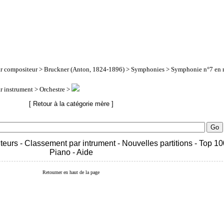
ar compositeur
>
Bruckner (Anton, 1824-1896)
>
Symphonies
> Symphonie n°7 en 
ar instrument
> Orchestre >
[ Retour à la catégorie mère ]
teurs
-
Classement par intrument
-
Nouvelles partitions
-
Top 10
Piano
-
Aide
Retourner en haut de la page