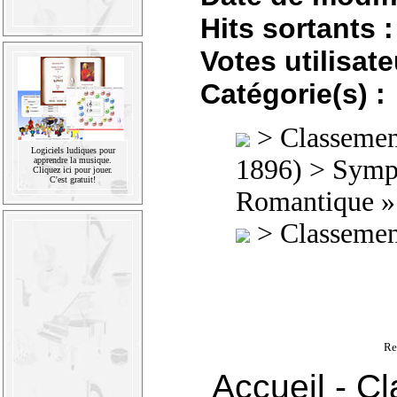
Hits sortants :
Votes utilisate
Catégorie(s) :
>
Classement
Logiciels ludiques pour
1896)
>
Symp
apprendre la musique.
Cliquez ici pour jouer.
C'est gratuit!
Romantique »
>
Classement
Re
Accueil
-
Cl