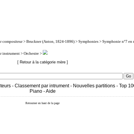
ar compositeur
>
Bruckner (Anton, 1824-1896)
>
Symphonies
> Symphonie n°7 en 
ar instrument
> Orchestre >
[ Retour à la catégorie mère ]
teurs
-
Classement par intrument
-
Nouvelles partitions
-
Top 10
Piano
-
Aide
Retourner en haut de la page