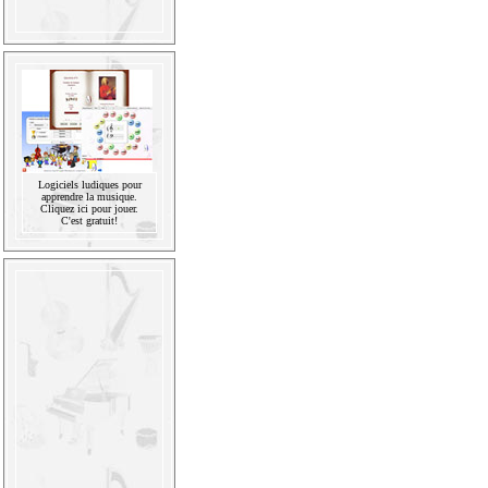
Logiciels ludiques pour
apprendre la musique.
Cliquez ici pour jouer.
C'est gratuit!