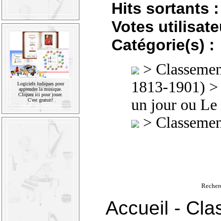
Hits sortants :
Votes utilisate
Catégorie(s) :
>
Classement
1813-1901)
Logiciels ludiques pour
apprendre la musique.
Cliquez ici pour jouer.
un jour ou Le
C'est gratuit!
>
Classement
Recher
Accueil
-
Cla