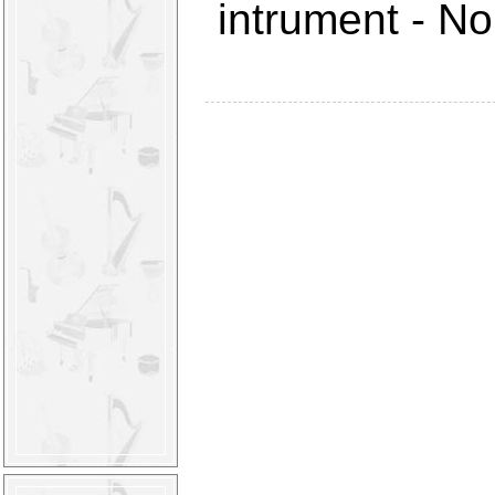
intrument
-
Nou