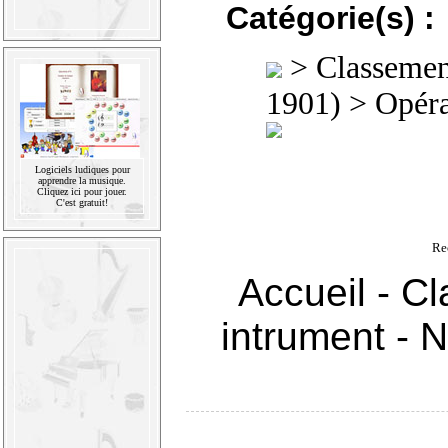
Catégorie(s) :
>
Classement
1901)
>
Opéra
Logiciels ludiques pour
apprendre la musique.
Cliquez ici pour jouer.
C'est gratuit!
Re
Accueil
-
Cl
intrument
-
N