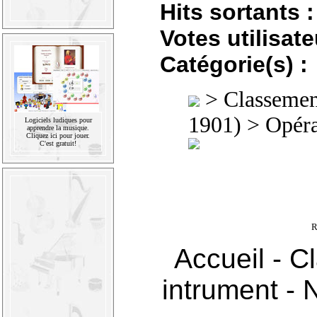
Hits sortants :
Votes utilisate
Catégorie(s) :
>
Classement
1901)
>
Opéra
Logiciels ludiques pour
apprendre la musique.
Cliquez ici pour jouer.
C'est gratuit!
R
Accueil
-
Cl
intrument
-
N