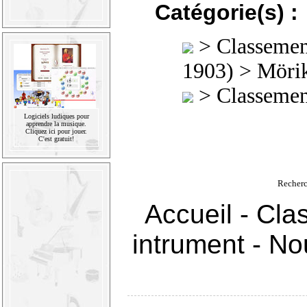
Catégorie(s) :
>
Classement
1903)
> Mörik
>
Classement
Logiciels ludiques pour
apprendre la musique.
Cliquez ici pour jouer.
C'est gratuit!
Recherc
Accueil
-
Cla
intrument
-
Nou