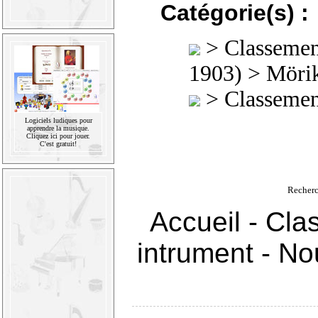
Catégorie(s) :
>
Classement
1903)
> Mörik
>
Classement
Logiciels ludiques pour
apprendre la musique.
Cliquez ici pour jouer.
C'est gratuit!
Recherc
Accueil
-
Cla
intrument
-
Nou