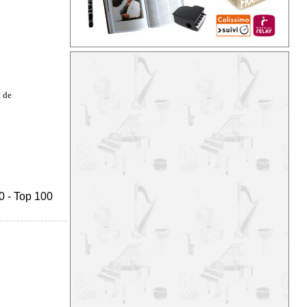
 de
0
-
Top 100