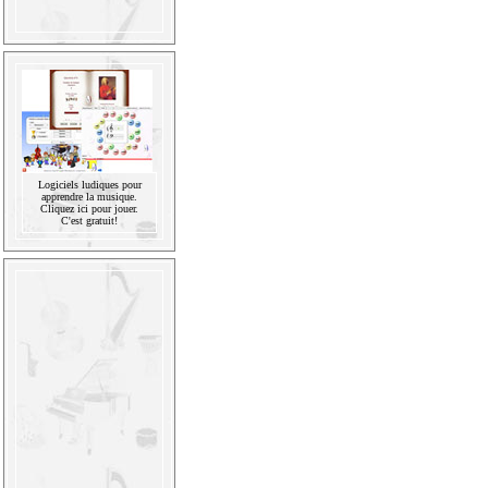
Logiciels ludiques pour
apprendre la musique.
Cliquez ici pour jouer.
C'est gratuit!