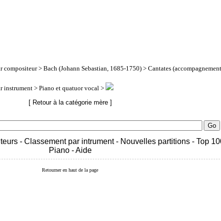
ar compositeur
>
Bach (Johann Sebastian, 1685-1750)
> Cantates (accompagnement
ar instrument
> Piano et quatuor vocal >
[ Retour à la catégorie mère ]
teurs
-
Classement par intrument
-
Nouvelles partitions
-
Top 10
Piano
-
Aide
Retourner en haut de la page