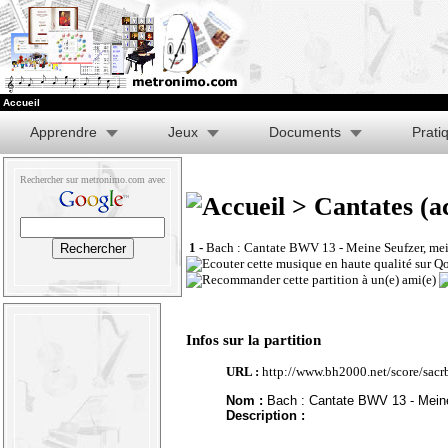
Accueil
Apprendre
Jeux
Documents
Prati
Rechercher sur metronimo.com avec
> Cantates (a
1 -
Bach : Cantate BWV 13 - Meine Seufzer, me
Infos sur la partition
URL :
http://www.bh2000.net/score/sac
Nom :
Bach : Cantate BWV 13 - Meine
Description :