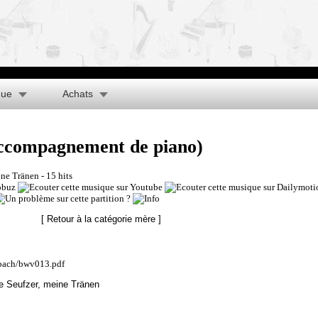
que
Achats
ccompagnement de piano)
ine Tränen
- 15 hits
[ Retour à la catégorie mère ]
rbach/bwv013.pdf
 Seufzer, meine Tränen