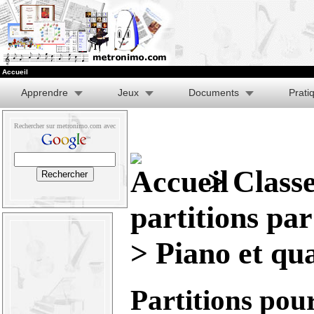
Accueil
Apprendre
Jeux
Documents
Prati
Rechercher sur metronimo.com avec
>
Class
partitions pa
> Piano et qu
Partitions pou