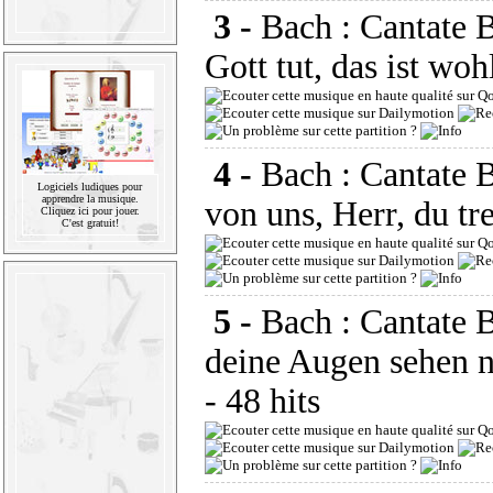
3 -
Bach : Cantate
Gott tut, das ist woh
4 -
Bach : Cantate
Logiciels ludiques pour
apprendre la musique.
von uns, Herr, du tr
Cliquez ici pour jouer.
C'est gratuit!
5 -
Bach : Cantate 
deine Augen sehen 
- 48 hits