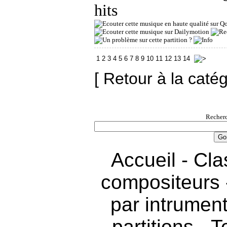
hits
1
2
3
4
5
6
7
8
9
10
11
12
13
14
[ Retour à la caté
Recherc
Accueil
-
Cla
compositeurs
par intrumen
partitions
-
T