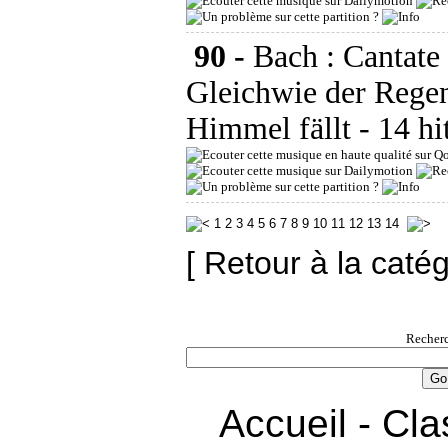
90 -
Bach : Cantat
Gleichwie der Rege
Himmel fällt
- 14 hi
1
2
3
4
5
6
7
8
9
10
11
12
13
14
[ Retour à la caté
Recherc
Accueil
-
Cla