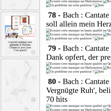
78 -
Bach : Cantat
soll allein mein Her
Logiciels ludiques pour
apprendre la musique.
79 -
Bach : Cantat
Cliquez ici pour jouer.
C'est gratuit!
Dank opfert, der pre
80 -
Bach : Cantat
Vergnügte Ruh', beli
70 hits