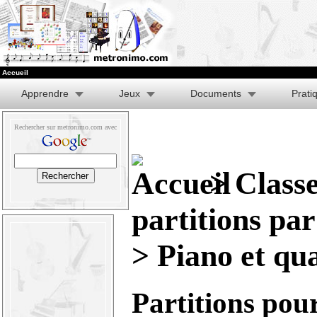
Accueil
Apprendre
Jeux
Documents
Prati
Rechercher sur metronimo.com avec
>
Class
partitions pa
> Piano et qu
Partitions pou