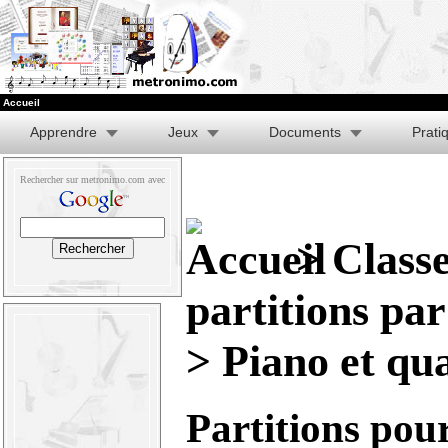
Accueil
Apprendre
Jeux
Documents
Prati
Rechercher sur metronimo.com avec
>
Class
partitions pa
> Piano et qu
Partitions pou