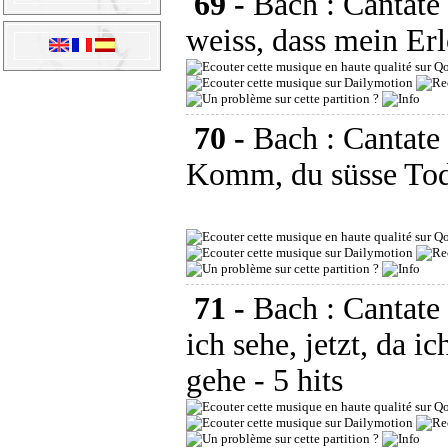
69 -
Bach : Cantat
weiss, dass mein Erl
70 -
Bach : Cantat
Komm, du süsse Tod
71 -
Bach : Cantat
ich sehe, jetzt, da i
gehe
- 5 hits