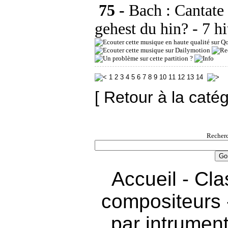
75 -
Bach : Cantat
gehest du hin?
- 7 h
1
2
3
4
5
6
7
8
9
10
11
12
13
14
[ Retour à la caté
Recherc
Accueil
-
Cla
compositeurs
par intrumen