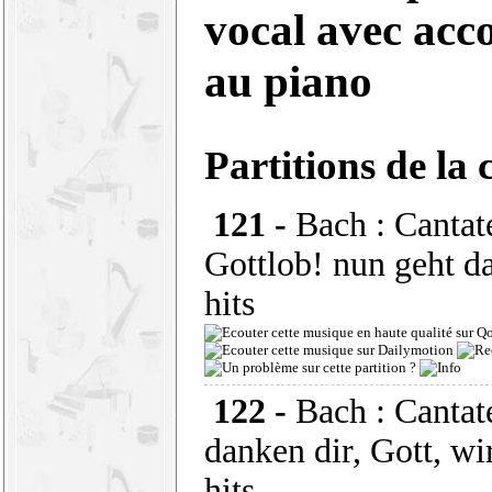
vocal avec ac
au piano
Partitions de la 
121 -
Bach : Canta
Gottlob! nun geht d
hits
122 -
Bach : Canta
danken dir, Gott, wi
hits