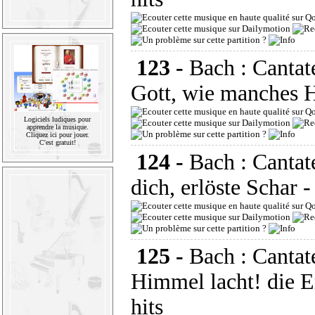
123 -
Bach : Canta
Gott, wie manches H
Logiciels ludiques pour
apprendre la musique.
Cliquez ici pour jouer.
C'est gratuit!
124 -
Bach : Canta
dich, erlöste Schar
-
125 -
Bach : Canta
Himmel lacht! die Er
hits