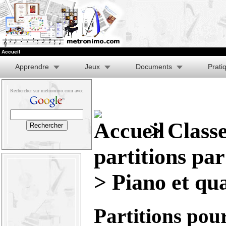
Accueil
Apprendre
Jeux
Documents
Prati
Rechercher sur metronimo.com avec
>
Class
partitions pa
> Piano et qu
Partitions pou