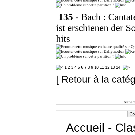
135 -
Bach : Canta
ist erschienen der S
hits
1
2
3
4
5
6
7
8
9
10
11
12
13
14
[ Retour à la caté
Recherc
Accueil
-
Cla