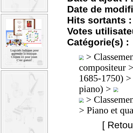
Date de modifi
Hits sortants :
Votes utilisate
Catégorie(s) :
Logiciels ludiques pour
>
Classement
apprendre la musique.
Cliquez ici pour jouer.
C'est gratuit!
compositeur
1685-1750)
> 
piano) >
>
Classement
> Piano et qu
[ Retou