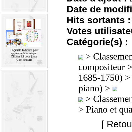
Date de modifi
Hits sortants :
Votes utilisate
Catégorie(s) :
Logiciels ludiques pour
>
Classement
apprendre la musique.
Cliquez ici pour jouer.
C'est gratuit!
compositeur
1685-1750)
> 
piano) >
>
Classement
> Piano et qu
[ Retou